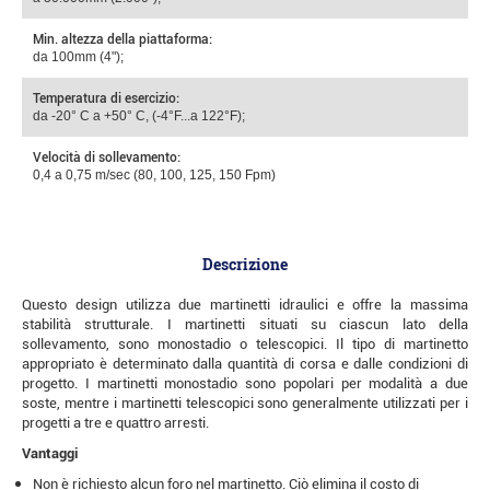
Min. altezza della piattaforma:
da 100mm (4");
Temperatura di esercizio:
da -20° С a +50° С, (-4°F...a 122°F);
Velocità di sollevamento:
0,4 a 0,75 m/sec (80, 100, 125, 150 Fpm)
Descrizione
Questo design utilizza due martinetti idraulici e offre la massima
stabilità strutturale. I martinetti situati su ciascun lato della
sollevamento, sono monostadio o telescopici. Il tipo di martinetto
appropriato è determinato dalla quantità di corsa e dalle condizioni di
progetto. I martinetti monostadio sono popolari per modalità a due
soste, mentre i martinetti telescopici sono generalmente utilizzati per i
progetti a tre e quattro arresti.
Vantaggi
Non è richiesto alcun foro nel martinetto. Ciò elimina il costo di