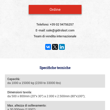
Ordine
Telefono:
+39 02 94756257
E-mail:
sale@gidrolast.com
Team di vendita internazionale
Specifiche tecniche
Capacità:
da 1000 a 15000 kg (2200 to 33000 lbs)
Dimensioni tavola:
da 500 х 800mm (20"x 30") a 2.000 х 2.500mm (80"x100");
Max. altezza di sollevamento:
a 30.000mm (2.000");