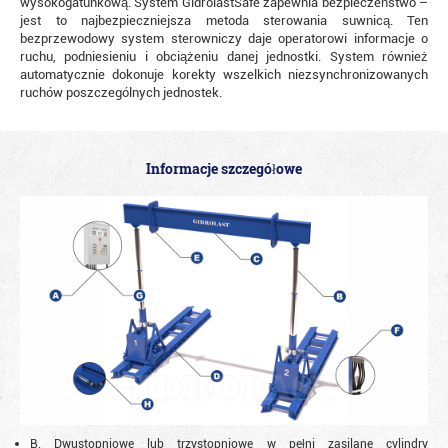
wysokogatunkową. System GidrolastSafe zapewnia bezpieczeństwo –
jest to najbezpieczniejsza metoda sterowania suwnicą. Ten
bezprzewodowy system sterowniczy daje operatorowi informacje o
ruchu, podniesieniu i obciążeniu danej jednostki. System również
automatycznie dokonuje korekty wszelkich niezsynchronizowanych
ruchów poszczególnych jednostek.
Informacje szczegółowe
B. Dwustopniowe lub trzystopniowe w pełni zasilane cylindry