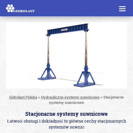
Toggl
naviga
Gidrolast Polska
>
Hydrauliczne systemy suwnicowe
>
Stacjonarne
systemy suwnicowe
Stacjonarne systemy suwnicowe
Łatwość obsługi i dokładność to główne cechy stacjonarnych
systemów suwnic