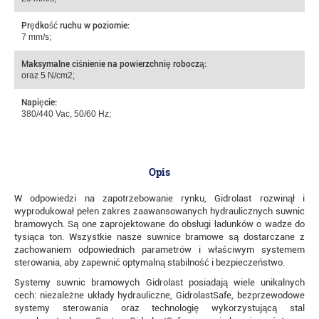
Prędkość ruchu w poziomie:
7 mm/s;
Maksymalne ciśnienie na powierzchnię roboczą:
oraz 5 N/cm2;
Napięcie:
380/440 Vac, 50/60 Hz;
Opis
W odpowiedzi na zapotrzebowanie rynku, Gidrolast rozwinął i
wyprodukował pełen zakres zaawansowanych hydraulicznych suwnic
bramowych. Są one zaprojektowane do obsługi ładunków o wadze do
tysiąca ton. Wszystkie nasze suwnice bramowe są dostarczane z
zachowaniem odpowiednich parametrów i właściwym systemem
sterowania, aby zapewnić optymalną stabilność i bezpieczeństwo.
Systemy suwnic bramowych Gidrolast posiadają wiele unikalnych
cech: niezależne układy hydrauliczne, GidrolastSafe, bezprzewodowe
systemy sterowania oraz technologię wykorzystującą stal