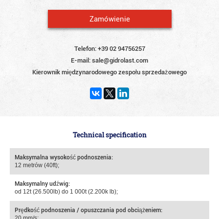
Zamówienie
Telefon:
+39 02 94756257
E-mail:
sale@gidrolast.com
Kierownik międzynarodowego zespołu sprzedażowego
Technical specification
Maksymalna wysokość podnoszenia:
12 metrów (40ft);
Maksymalny udźwig:
od 12t (26.500lb) do 1 000t (2.200k lb);
Prędkość podnoszenia / opuszczania pod obciążeniem:
20 mm/s;